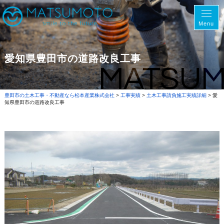
Menu
愛知県豊田市の道路改良工事
MATSU
豊田市の土木工事・不動産なら松本産業株式会社
>
工事実績
>
土木工事請負施工実績詳細
>
愛
知県豊田市の道路改良工事