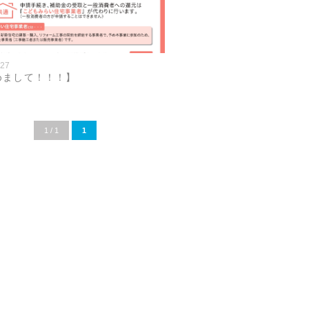
.27
めまして！！！】
1 / 1
1