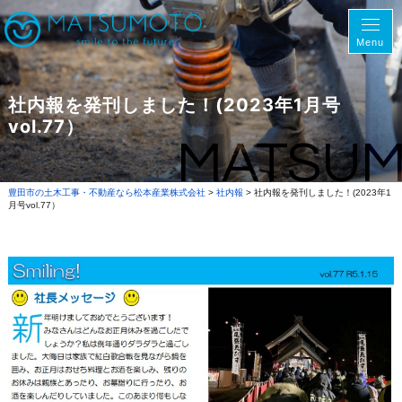
Menu
社内報を発刊しました！(2023年1月号
vol.77）
MATSU
豊田市の土木工事・不動産なら松本産業株式会社
>
社内報
>
社内報を発刊しました！(2023年1
月号vol.77）