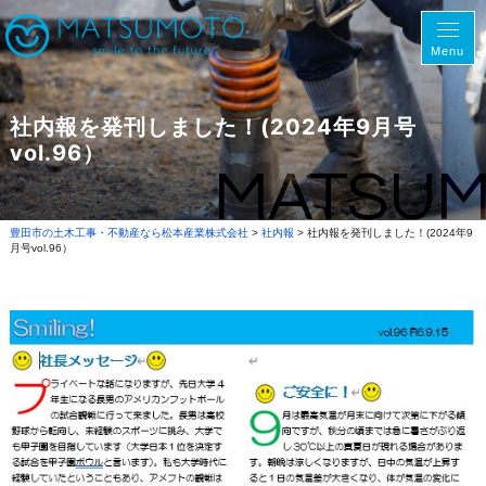
Menu
社内報を発刊しました！(2024年9月号
vol.96）
MATSU
豊田市の土木工事・不動産なら松本産業株式会社
>
社内報
>
社内報を発刊しました！(2024年9
月号vol.96）