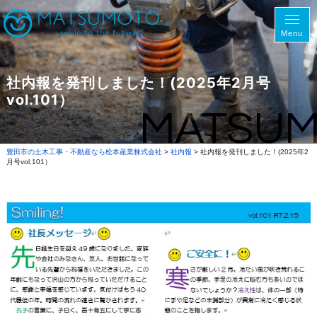
Menu
社内報を発刊しました！(2025年2月号
vol.101）
MATSU
豊田市の土木工事・不動産なら松本産業株式会社
>
社内報
>
社内報を発刊しました！(2025年2
月号vol.101）