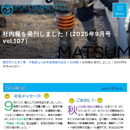
Menu
社内報を発刊しました！(2025年9月号
vol.107）
MATSU
豊田市の土木工事・不動産なら松本産業株式会社
>
社内報
>
社内報を発刊しました！(2025年9
月号vol.107）