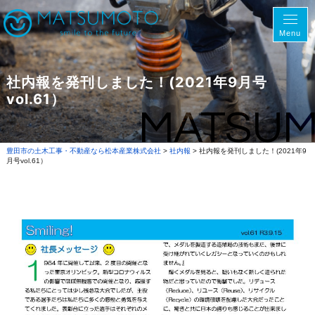
Menu
社内報を発刊しました！(2021年9月号
vol.61）
MATSU
豊田市の土木工事・不動産なら松本産業株式会社
>
社内報
>
社内報を発刊しました！(2021年9
月号vol.61）