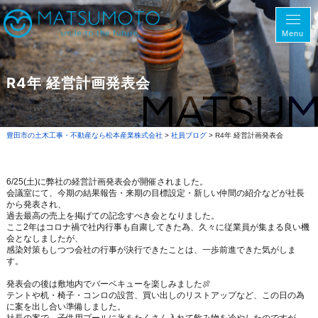
Menu
R4年 経営計画発表会
MATSU
豊田市の土木工事・不動産なら松本産業株式会社
>
社員ブログ
>
R4年 経営計画発表会
6/25(土)に弊社の経営計画発表会が開催されました。
会議室にて、今期の結果報告・来期の目標設定・新しい仲間の紹介などが社長
から発表され、
過去最高の売上を掲げての記念すべき会となりました。
ここ2年はコロナ禍で社内行事も自粛してきた為、久々に従業員が集まる良い機
会となしましたが、
感染対策もしつつ会社の行事が決行できたことは、一歩前進できた気がしま
す。
発表会の後は敷地内でバーベキューを楽しみました🍖
テントや机・椅子・コンロの設営、買い出しのリストアップなど、この日の為
に案を出し合い準備しました。