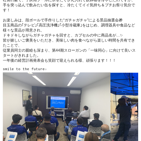
社長の案で、子供用プールに氷をたくさん入れて飲み物を冷やしたのですが、
手を突っ込んで飲みたい缶を探すと、冷たくてイイ気持ち＆プチお祭り気分で
す！
お楽しみは、段ボールで手作りした“ガチャガチャ”による景品抽選会🎁
目玉商品の｢テレビ｣｢高圧洗浄機｣｢小型冷蔵庫｣をはじめ、調理器具や食品など
様々な景品が用意され、
ドキドキしながらガチャガチャを回すと、カプセルの中に商品名が…✨
皆が嬉しいご褒美をいただき、美味しい肉を食べながら楽しい時間を共有でき
たことで、
従業員同士の親睦も深まり、第44期スローガンの「一味同心」に向けて良いス
タートがきれました。
一年後の経営計画発表会も笑顔で迎えられる様、頑張ります！！！