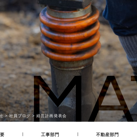
MA
社
>
社員ブログ
>
経営計画発表会
|
|
要
工事部門
不動産部門