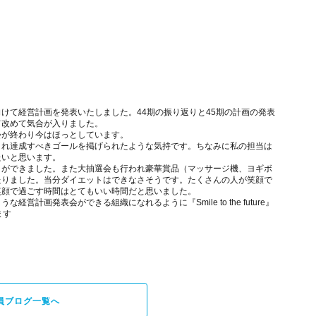
けて経営計画を発表いたしました。44期の振り返りと45期の計画の発表
て改めて気合が入りました。
会が終わり今はほっとしています。
され達成すべきゴールを掲げられたような気持です。ちなみに私の担当は
たいと思います。
とができました。また大抽選会も行われ豪華賞品（マッサージ機、ヨギボ
たりました。当分ダイエットはできなさそうです。たくさんの人が笑顔で
笑顔で過ごす時間はとてもいい時間だと思いました。
計画発表会ができる組織になれるように『Smile to the future』
ます
員ブログ一覧へ