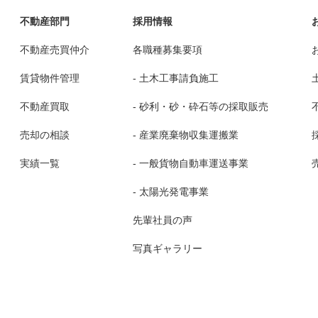
不動産部門
採用情報
不動産売買仲介
各職種募集要項
賃貸物件管理
- 土木工事請負施工
不動産買取
- 砂利・砂・砕石等の採取販売
売却の相談
- 産業廃棄物収集運搬業
実績一覧
- 一般貨物自動車運送事業
- 太陽光発電事業
先輩社員の声
写真ギャラリー