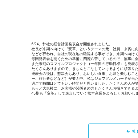
6/24、弊社の経営計画発表会が開催されました。
社長が来期へ向けて『変革』というテーマの元、社員、来賓に向
などが行われ、自社の現在地の確認する事ができ、来期へ向け
毎回発表会を開くための準備に四苦八苦しているので、無事に
また来期のスマイルプロジェクト（一年間の行動目標）も発表
たくさんありますので、きちんとこなしていけるように頑張り
発表会の後は、懇親会もあり、おいしい食事、お酒と楽しむこ
ー、旅行券などなど）が並ぶ中、私はジェフグルメカードが当
過ごす時間はとてもいい時間だと思いました。たくさんの人が
もっと大規模に、お客様や関係者の方もたくさんお招きできるような経営
45期も『変革』して進歩していく松本産業をよろしくお願いし
社