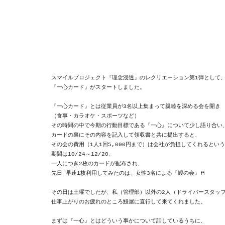
スマイルプロジェクト『理念浸透』のレクリエーション第1弾として、
『一心カード』がスタートしました。

『一心カード』とは従業員が3名以上集まって親睦を深める会を開き

（食事・カラオケ・スポーツなど）

その時間の中で今期の行動目標である『一心』について少し語り合い、
カードの裏にその内容を記入して領収書と共に提出すると、

その会の費用（1人1回5,000円まで）は会社が負担してくれるという
期間は10/24～12/20、

一人につき2枚のカードが配布され、

先日 早速1枚利用してみたのは、女性3名による『鰻の会』🍴

その日は土曜でしたが、私（管理部）以外の2人（ドライバースタッフ
仕事上がりのお疲れのところ鰻屋に直行して来てくれました。

まずは『一心』とはどういう事かについて話しているうちに、
