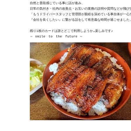
自然と普段感じている事に話が進み、

日常の気付き・社内の改善点・お互いの業務の説明や質問などが飛び交
「もうドライバースタッフと管理部が親睦を深めている事自体が一心だ
『会社を良くしたい』に繋がる話をして有意義な時間が過ごせました。
残り1枚のカードは誰とどこで利用しようか…楽しみです♪

～ smile　to　the　future ～