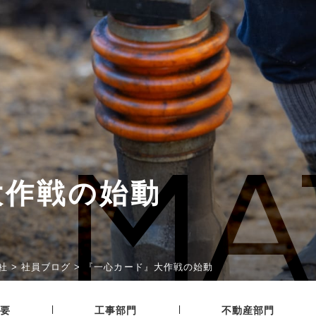
MA
大作戦の始動
社
>
社員ブログ
>
『一心カード』大作戦の始動
|
|
要
工事部門
不動産部門