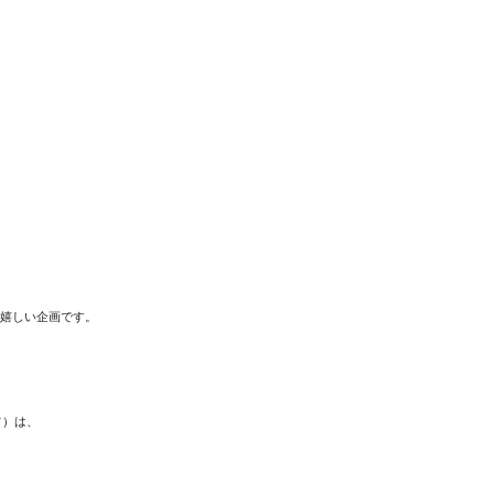




嬉しい企画です。

）は、
