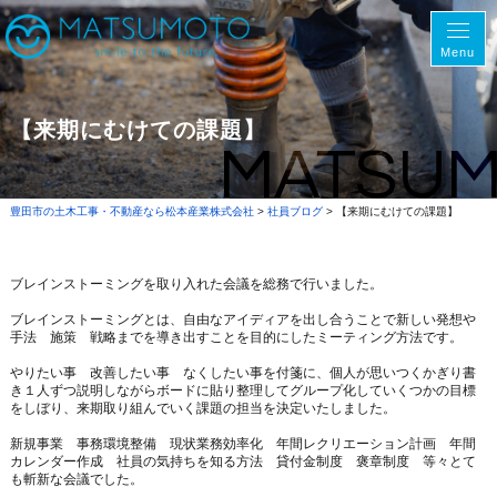
Menu
【来期にむけての課題】
MATSU
豊田市の土木工事・不動産なら松本産業株式会社
>
社員ブログ
>
【来期にむけての課題】
ブレインストーミングを取り入れた会議を総務で行いました。
ブレインストーミングとは、自由なアイディアを出し合うことで新しい発想や
手法 施策 戦略までを導き出すことを目的にしたミーティング方法です。
やりたい事 改善したい事 なくしたい事を付箋に、個人が思いつくかぎり書
き１人ずつ説明しながらボードに貼り整理してグループ化していくつかの目標
をしぼり、来期取り組んでいく課題の担当を決定いたしました。
新規事業 事務環境整備 現状業務効率化 年間レクリエーション計画 年間
カレンダー作成 社員の気持ちを知る方法 貸付金制度 褒章制度 等々とて
も斬新な会議でした。