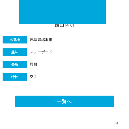
主任
2019
西山将明
岐阜県瑞浪市
出身地
スノーボード
趣味
忍耐
長所
空手
特技
一覧へ